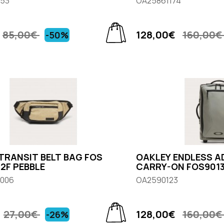
53
OA25861174
85,00€
128,00€
160,00
-50%
TRANSIT BELT BAG FOS
OAKLEY ENDLESS A
32F PEBBLE
CARRY-ON FOS9013
006
OA2590123
27,00€
128,00€
160,00
-26%