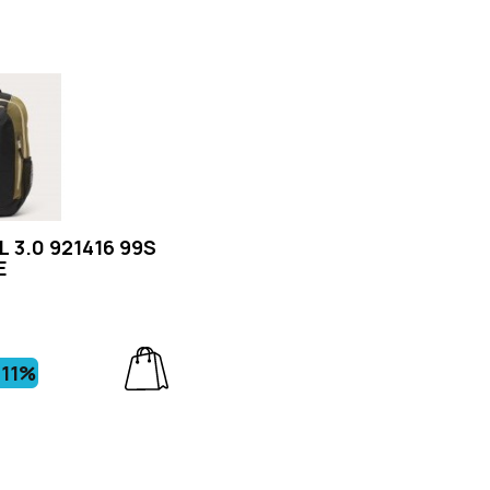
 3.0 921416 99S
E
-11%