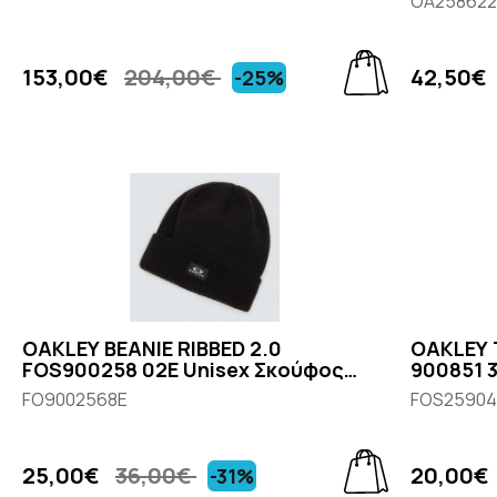
OΑ258622
153,00€
204,00€
42,50€
-25%
OAKLEY BEANIE RIBBED 2.0
OAKLEY 
FOS900258 02E Unisex Σκούφος
900851 
Μαύρος
FO9002568E
FOS25904
25,00€
36,00€
20,00€
-31%