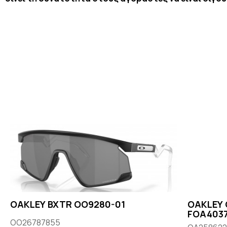
OAKLEY BXTR OO9280-01
OAKLEY 
FOA4037
OO26787855