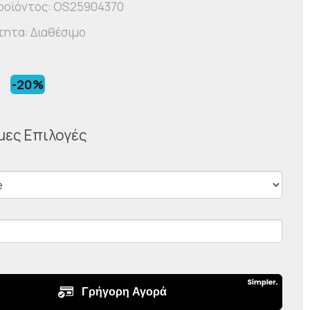
ροϊόντος: OS25904370
τητα: Διαθέσιμο
€
-20%
μες Επιλογές
Σ