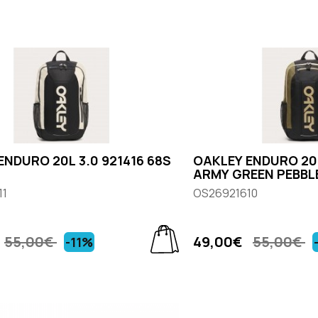
ENDURO 20L 3.0 921416 68S
OAKLEY ENDURO 20L
ARMY GREEN PEBBL
11
OS26921610
55,00€
49,00€
55,00€
-11%