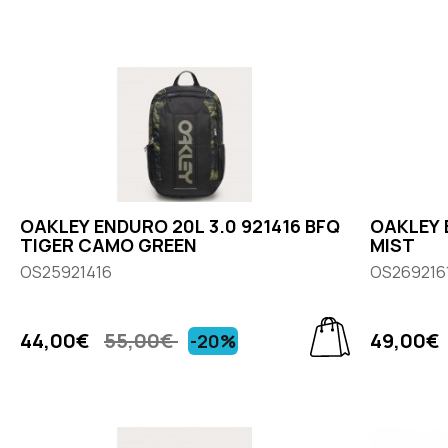
OAKLEY ENDURO 20L 3.0 921416 BFQ
OAKLEY 
TIGER CAMO GREEN
MIST
OS25921416
OS269216
44,00€
55,00€
49,00€
-20%