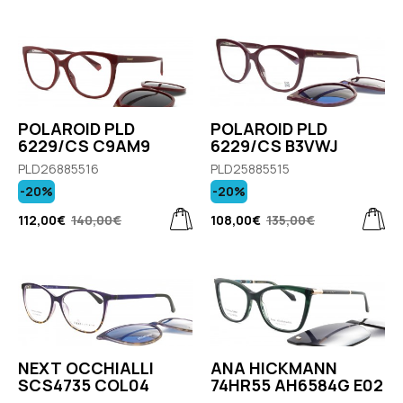
POLAROID PLD
POLAROID PLD
6229/CS C9AM9
6229/CS B3VWJ
PLD26885516
PLD25885515
-20%
-20%
112,00€
140,00€
108,00€
135,00€
NEXT OCCHIALLI
ANA HICKMANN
SCS4735 COL04
74HR55 AH6584G E02