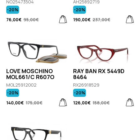
NO25473504
AH25892719
-20%
-20%
76,00€
95,00€
190,00€
237,00€
LOVE MOSCHINO
RAY BAN RX 5449D
MOL661/C R607O
8464
MOL25912002
RX26918529
-20%
-20%
140,00€
175,00€
126,00€
158,00€