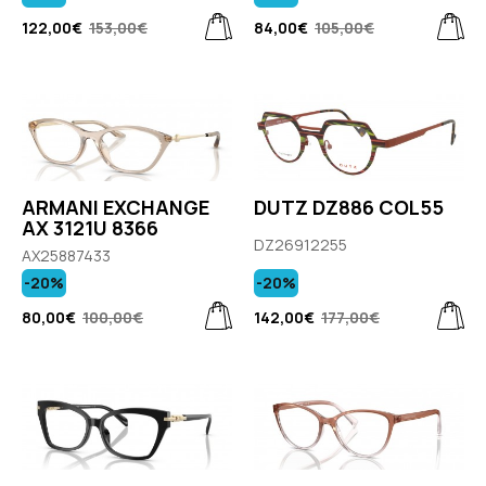
122,00€
153,00€
84,00€
105,00€
ARMANI EXCHANGE
DUTZ DZ886 COL55
AX 3121U 8366
DZ26912255
AX25887433
-20%
-20%
80,00€
100,00€
142,00€
177,00€