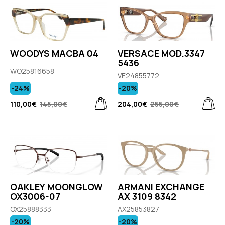
WOODYS MACBA 04
VERSACE MOD.3347
5436
WO25816658
VE24855772
-24%
-20%
110,00€
145,00€
204,00€
255,00€
OAKLEY MOONGLOW
ARMANI EXCHANGE
OX3006-07
AX 3109 8342
OX25888333
AX25853827
-20%
-20%