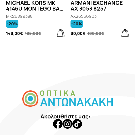
MICHAEL KORS MK
ARMANI EXCHANGE
4146U MONTEGO BAY
AX 3053 8257
3005
MK26899388
AX26566903
-20%
-20%
148,00€
185,00€
80,00€
100,00€
Ακολουθήστε μας: