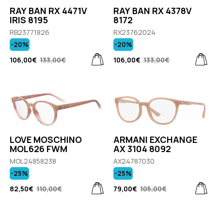
RAY BAN RX 4471V
RAY BAN RX 4378V
IRIS 8195
8172
RB23771826
RX23762024
-20%
-20%
106,00€
133,00€
106,00€
133,00€
LOVE MOSCHINO
ARMANI EXCHANGE
MOL626 FWM
AX 3104 8092
MOL24858238
AX24787030
-25%
-25%
82,50€
110,00€
79,00€
105,00€