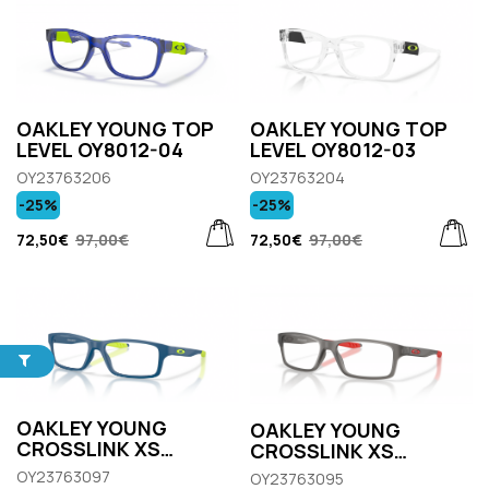
OAKLEY YOUNG TOP
OAKLEY YOUNG TOP
LEVEL OY8012-03
LEVEL OY8012-04
OY23763204
OY23763206
-25%
-25%
72,50€
97,00€
72,50€
97,00€
OAKLEY YOUNG
OAKLEY YOUNG
CROSSLINK XS
CROSSLINK XS
OY8002-04
OY8002-03
OY23763097
OY23763095