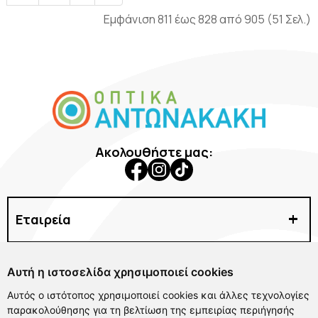
Εμφάνιση 811 έως 828 από 905 (51 Σελ.)
Ακολουθήστε μας:
Εταιρεία
Γυαλιά Ηλίου
Αυτή η ιστοσελίδα χρησιμοποιεί cookies
Γυαλιά Οράσεως
Χρήσιμα Links
Φακοί Επαφής
Αυτός ο ιστότοπος χρησιμοποιεί cookies και άλλες τεχνολογίες
παρακολούθησης για τη βελτίωση της εμπειρίας περιήγησής
Αξεσουάρ