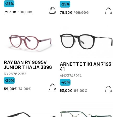
-25%
-25%
79,50€
106,00€
79,50€
106,00€
RAY BAN RY 9095V
ARNETTE TIKI AN 7193
JUNIOR THALIA 3898
41
RY26762253
AN23743214
-20%
-40%
59,00€
74,00€
53,00€
89,00€