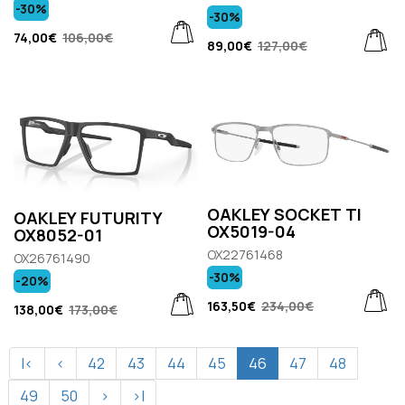
-30%
-30%
74,00€
106,00€
89,00€
127,00€
OAKLEY SOCKET TI
ΟAKLEY FUTURITY
OX5019-04
OX8052-01
OX22761468
OX26761490
-30%
-20%
163,50€
234,00€
138,00€
173,00€
|<
<
42
43
44
45
46
47
48
49
50
>
>|