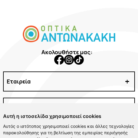
Ακολουθήστε μας:
Εταιρεία
Γυαλιά Ηλίου
Γυαλιά Οράσεως
Χρήσιμα Links
Φακοί Επαφής
Αυτή η ιστοσελίδα χρησιμοποιεί cookies
Αξεσουάρ
Δωρεάν αλλαγές & επιστροφές
Αυτός ο ιστότοπος χρησιμοποιεί cookies και άλλες τεχνολογίες
Μάσκες Σκι
Καταστήματα & σημεία παραλαβής
παρακολούθησης για τη βελτίωση της εμπειρίας περιήγησής
Επικοινωνία
Προσφορές