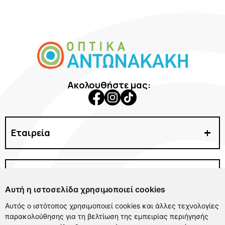
Ακολουθήστε μας:
Εταιρεία
Γυαλιά Ηλίου
Γυαλιά Οράσεως
Χρήσιμα Links
Φακοί Επαφής
Αυτή η ιστοσελίδα χρησιμοποιεί cookies
Αξεσουάρ
Δωρεάν αλλαγές & επιστροφές
Αυτός ο ιστότοπος χρησιμοποιεί cookies και άλλες τεχνολογίες
Μάσκες Σκι
Καταστήματα & σημεία παραλαβής
παρακολούθησης για τη βελτίωση της εμπειρίας περιήγησής
Επικοινωνία
Προσφορές