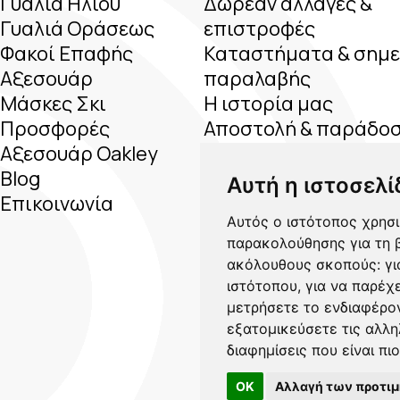
Γυαλιά Ηλίου
Δωρεάν αλλαγές &
Γυαλιά Οράσεως
επιστροφές
Φακοί Επαφής
Καταστήματα & σημε
Αξεσουάρ
παραλαβής
Μάσκες Σκι
Η ιστορία μας
Προσφορές
Αποστολή & παράδο
Αξεσουάρ Oakley
προϊόντων
Blog
Παροχή ΕΟΠΥΥ 100€
Αυτή η ιστοσελί
Επικοινωνία
επιστροφή
Αυτός ο ιστότοπος χρησι
Ηλεκτρονική κατάθε
παρακολούθησης για τη β
ΕΟΠΥΥ
ακόλουθους σκοπούς:
γι
Όροι χρήσης
ιστότοπου
,
για να παρέχ
Οδηγός μεγέθους
μετρήσετε το ενδιαφέρον
Νέα Προϊόντα
εξατομικεύσετε τις αλλη
διαφημίσεις που είναι πι
OK
Αλλαγή των προτι