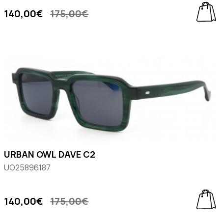
140,00€
175,00€
URBAN OWL DAVE C2
UO25896187
140,00€
175,00€