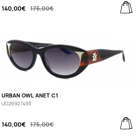
140,00€
175,00€
URBAN OWL ANET C1
UO26927493
140,00€
175,00€