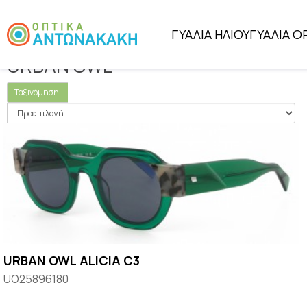
Κατασκευαστής
URBAN OWL
ΓΥΑΛΙΑ ΗΛΙΟΥ
ΓΥΑΛΙΑ Ο
URBAN OWL
Ταξινόμηση:
URBAN OWL ALICIA C3
UO25896180