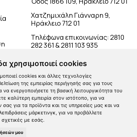
Όδός 1866 109, Ηράκλειο 712 01
Χατζημιχάλη Γιάνναρη 9,
ία
Ηράκλειο 712 01
Τηλέφωνα επικοινωνίας:
2810
ση
282 361
&
2811 103 935
info@antonakakioptics.gr
δα χρησιμοποιεί cookies
μοποιεί cookies και άλλες τεχνολογίες
ση
ελτίωση της εμπειρίας περιήγησής σας για τους
α να ενεργοποιήσετε τη βασική λειτουργικότητα του
ετε καλύτερη εμπειρία στον ιστότοπο
,
για να
 σας για τα προϊόντα και τις υπηρεσίες μας και να
λεπιδράσεις μάρκετινγκ
,
για να προβάλλετε
ο σχετικές με εσάς
.
μήσεών μου