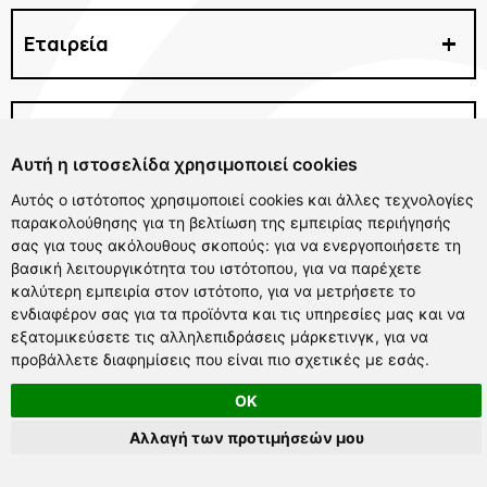
Εταιρεία
Γυαλιά Ηλίου
Γυαλιά Οράσεως
Χρήσιμα Links
Φακοί Επαφής
Αυτή η ιστοσελίδα χρησιμοποιεί cookies
Αξεσουάρ
Δωρεάν αλλαγές & επιστροφές
Αυτός ο ιστότοπος χρησιμοποιεί cookies και άλλες τεχνολογίες
Μάσκες Σκι
Καταστήματα & σημεία παραλαβής
παρακολούθησης για τη βελτίωση της εμπειρίας περιήγησής
Επικοινωνία
Προσφορές
σας για τους ακόλουθους σκοπούς:
για να ενεργοποιήσετε τη
Η ιστορία μας
Αξεσουάρ Oakley
βασική λειτουργικότητα του ιστότοπου
,
για να παρέχετε
Αποστολή & παράδοση προϊόντων
Όδός 1866 109, Ηράκλειο 712 01
καλύτερη εμπειρία στον ιστότοπο
,
για να μετρήσετε το
Blog
Παροχή ΕΟΠΥΥ 100€ επιστροφή
© 2026 www.antonakakioptics.gr
ενδιαφέρον σας για τα προϊόντα και τις υπηρεσίες μας και να
Επικοινωνία
Χατζημιχάλη Γιάνναρη 9, Ηράκλειο 712 01
Ηλεκτρονική κατάθεση ΕΟΠΥΥ
εξατομικεύσετε τις αλληλεπιδράσεις μάρκετινγκ
,
για να
Όροι χρήσης
προβάλλετε διαφημίσεις που είναι πιο σχετικές με εσάς
.
Τηλέφωνα επικοινωνίας:
2810 282 361
&
2811 103 935
Οδηγός μεγέθους
OK
info@antonakakioptics.gr
Νέα Προϊόντα
Αλλαγή των προτιμήσεών μου