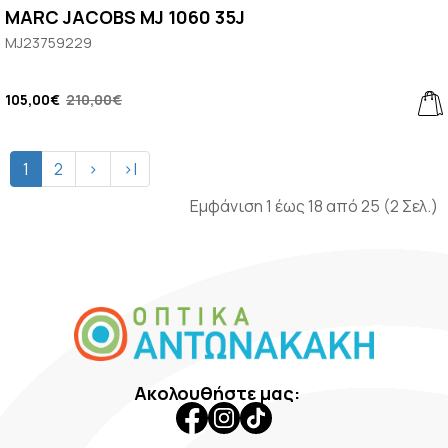
MARC JACOBS MJ 1060 35J
MJ23759229
105,00€
210,00€
1
2
>
>|
Εμφάνιση 1 έως 18 από 25 (2 Σελ.)
Ακολουθήστε μας: