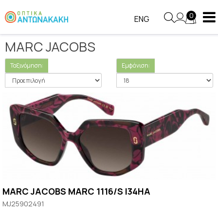
Κατασκευαστής
MARC JACOBS
0
ENG
MARC JACOBS
Ταξινόμηση:
Εμφάνιση:
MARC JACOBS MARC 1116/S I34HA
MJ25902491