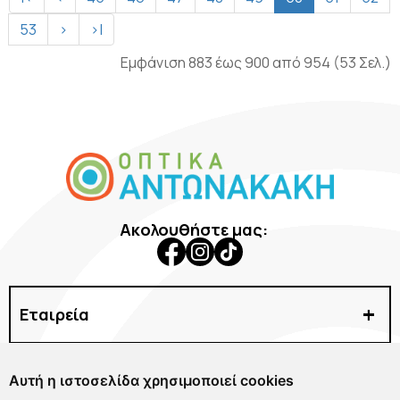
53
>
>|
Εμφάνιση 883 έως 900 από 954 (53 Σελ.)
Ακολουθήστε μας:
Εταιρεία
Γυαλιά Ηλίου
Αυτή η ιστοσελίδα χρησιμοποιεί cookies
Γυαλιά Οράσεως
Χρήσιμα Links