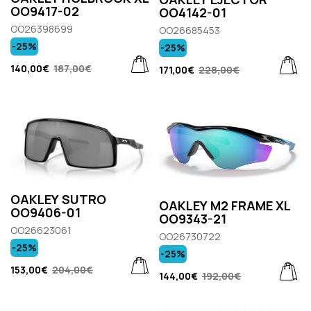
OO9417-02
OO4142-01
OO26398699
OO26685453
-25%
-25%
140,00€
187,00€
171,00€
228,00€
OAKLEY SUTRO
OAKLEY M2 FRAME XL
OO9406-01
OO9343-21
OO26623061
OO26730722
-25%
-25%
153,00€
204,00€
144,00€
192,00€