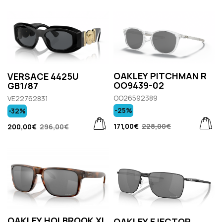
OAKLEY PITCHMAN R
VERSACE 4425U
OO9439-02
GB1/87
OO26592389
VE22762831
-25%
-32%
171,00€
228,00€
200,00€
296,00€
OAKLEY HOLBROOK XL
OAKLEY EJECTOR