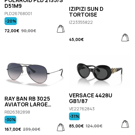
D51M9
IZIPIZI SUN D
PLD26768001
TORTOISE
-20%
IZ23355822
72,00€
90,00€
45,00€
VERSACE 4428U
RAY BAN RB 3025
GB1/87
AVIATOR LARGE
VE22762843
METAL 004/78
RB26382898
-31%
-30%
85,00€
124,00€
167,00€
239,00€