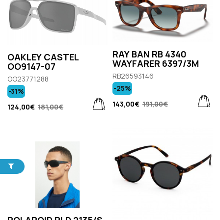
RAY BAN RB 4340
OAKLEY CASTEL
WAYFARER 6397/3M
OO9147-07
RB26593146
OO23771288
-25%
-31%
143,00€
191,00€
124,00€
181,00€
POLAROID PLD 2135/S