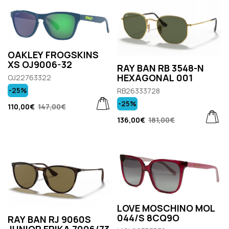
OAKLEY FROGSKINS
XS OJ9006-32
RAY BAN RB 3548-N
HEXAGONAL 001
OJ22763322
-25%
RB26333728
-25%
110,00€
147,00€
136,00€
181,00€
LOVE MOSCHINO MOL
044/S 8CQ9O
RAY BAN RJ 9060S
JUNIOR ERIKA 7006/73