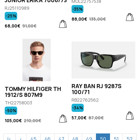
MOL22757538
RJ25110989
-35%
-25%
88,00€
135,00€
68,00€
91,00€
RAY BAN RJ 9287S
TOMMY HILFIGER TH
100/71
1912/S 807M9
RB22762562
TH22758003
-34%
-50%
57,00€
87,00€
105,00€
210,00€
|<
<
45
46
47
48
49
50
51
52