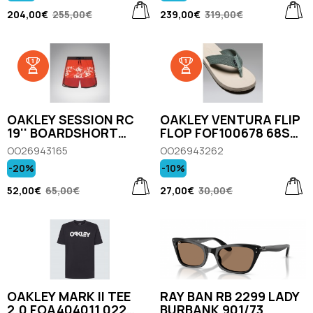
204,00€
255,00€
239,00€
319,00€
OAKLEY SESSION RC
OAKLEY VENTURA FLIP
19'' BOARDSHORT
FLOP FOF100678 68S
FOA405404 7DA CAMO
MIST
OO26943165
OO26943262
HIBISCUS AV ORANGE
-20%
-10%
52,00€
65,00€
27,00€
30,00€
OAKLEY MARK II TEE
RAY BAN RB 2299 LADY
2.0 FOA404011 022
BURBANK 901/73