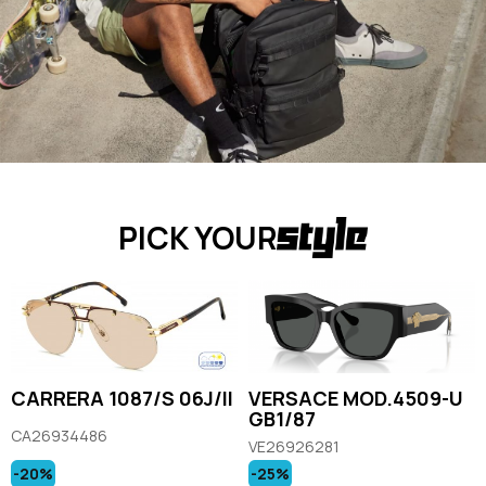
PICK YOUR
CARRERA 1087/S 06J/II
VERSACE MOD.4509-U
GB1/87
CA26934486
VE26926281
-20%
-25%