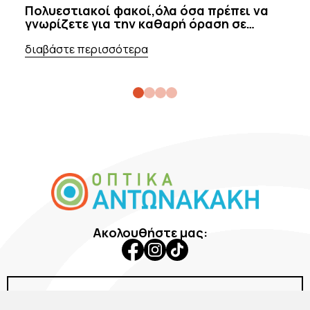
Πολυεστιακοί φακοί,όλα όσα πρέπει να
Σ
γνωρίζετε για την καθαρή όραση σε
κ
κάθε απόσταση
διαβάστε περισσότερα
δ
Ακολουθήστε μας:
Εταιρεία