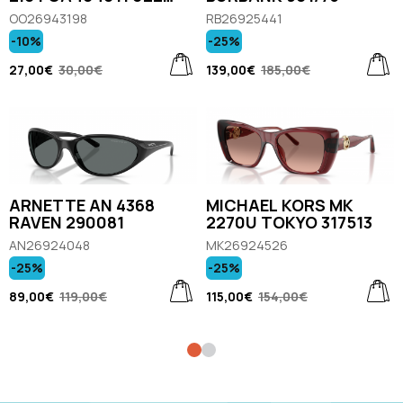
BLACK/WHITE
OO26943198
RB26925441
-10%
-25%
27,00€
30,00€
139,00€
185,00€
ARNETTE AN 4368
MICHAEL KORS MK
RAVEN 290081
2270U TOKYO 317513
AN26924048
MK26924526
-25%
-25%
89,00€
119,00€
115,00€
154,00€