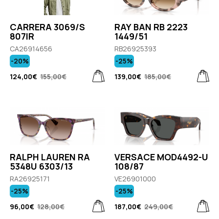
CARRERA 3069/S
RAY BAN RB 2223
807IR
1449/51
CA26914656
RB26925393
-20%
-25%
124,00€
155,00€
139,00€
185,00€
RALPH LAUREN RA
VERSACE MOD4492-U
5348U 6303/13
108/87
RA26925171
VE26901000
-25%
-25%
96,00€
128,00€
187,00€
249,00€