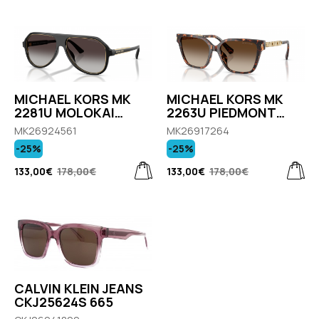
MICHAEL KORS MK
MICHAEL KORS MK
2281U MOLOKAI
2263U PIEDMONT
30058G
300613
MK26924561
MK26917264
-25%
-25%
133,00€
178,00€
133,00€
178,00€
CALVIN KLEIN JEANS
CKJ25624S 665