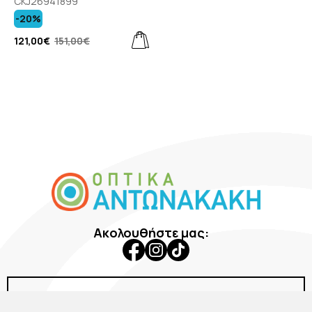
CKJ26941899
-20%
121,00€
151,00€
Ακολουθήστε μας:
Εταιρεία