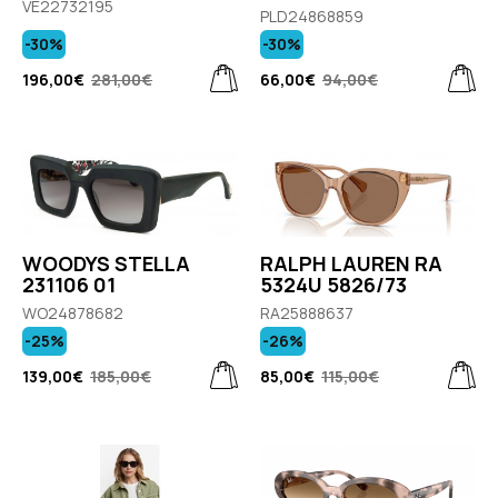
VE22732195
PLD24868859
-30%
-30%
196,00€
281,00€
66,00€
94,00€
WOODYS STELLA
RALPH LAUREN RA
231106 01
5324U 5826/73
WO24878682
RA25888637
-25%
-26%
139,00€
185,00€
85,00€
115,00€