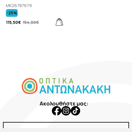
MK26787679
-25%
115,50€
154,00€
Ακολουθήστε μας:
Εταιρεία