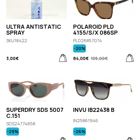
ULTRA ANTISTATIC
POLAROID PLD
SPRAY
4155/S/X 086SP
SKU18422
PLD26857074
-20%
3,00€
84,00€
105,00€
SUPERDRY SDS 5007
INVU IB22438 B
C.151
IN25861946
SDS24774658
-29%
-26%