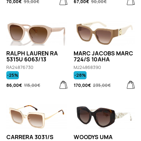
70,00€
99,00€
67,00€
90,00€
RALPH LAUREN RA
MARC JACOBS MARC
5315U 6063/13
724/S 10AHA
RA24876730
MJ24868390
-25%
-28%
86,00€
115,00€
170,00€
235,00€
CARRERA 3031/S
WOODYS UMA