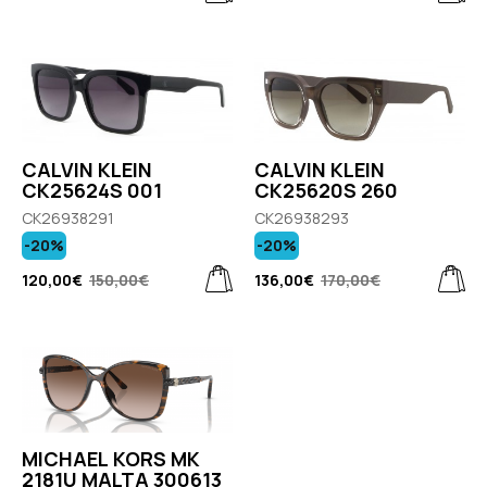
CALVIN KLEIN
CALVIN KLEIN
CK25624S 001
CK25620S 260
CK26938291
CK26938293
-20%
-20%
120,00€
150,00€
136,00€
170,00€
MICHAEL KORS MK
2181U MALTA 300613