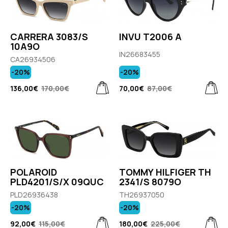
CARRERA 3083/S
INVU T2006 A
10A9O
IN26683455
CA26934506
-20%
-20%
136,00€
170,00€
70,00€
87,00€
POLAROID
TOMMY HILFIGER TH
PLD4201/S/X 09QUC
2341/S 8079O
PLD26936438
TH26937050
-20%
-20%
92,00€
115,00€
180,00€
225,00€