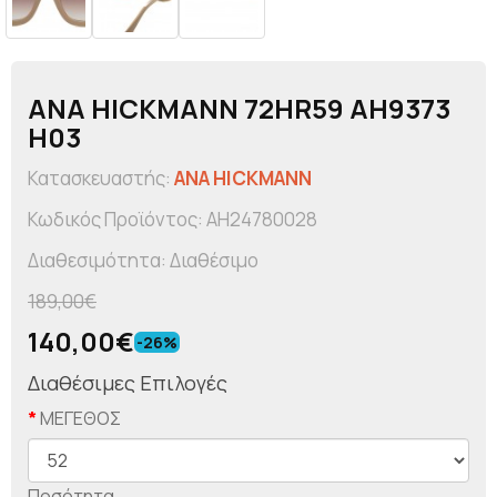
ANA HICKMANN 72HR59 AH9373
H03
Κατασκευαστής:
ANA HICKMANN
Κωδικός Προϊόντος: AH24780028
Διαθεσιμότητα: Διαθέσιμο
189,00€
140,00€
-26%
Διαθέσιμες Επιλογές
ΜΕΓΕΘΟΣ
Ποσότητα