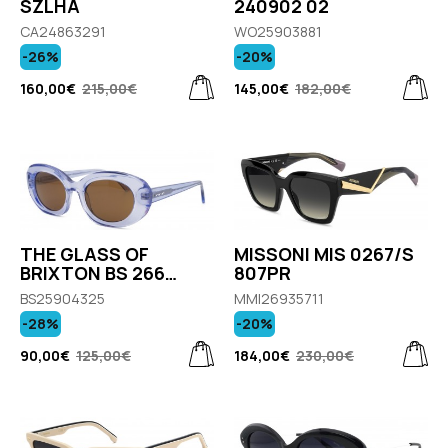
SZLHA
240902 02
CA24863291
WO25903881
-26%
-20%
160,00€
215,00€
145,00€
182,00€
THE GLASS OF
MISSONI MIS 0267/S
BRIXTON BS 266
807PR
CURT COL.02
BS25904325
MMI26935711
-28%
-20%
90,00€
125,00€
184,00€
230,00€