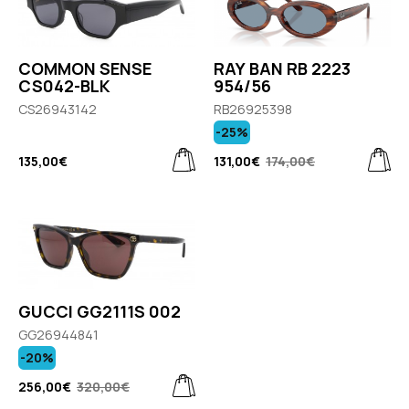
COMMON SENSE
RAY BAN RB 2223
CS042-BLK
954/56
CS26943142
RB26925398
-25%
135,00€
131,00€
174,00€
GUCCI GG2111S 002
GG26944841
-20%
256,00€
320,00€