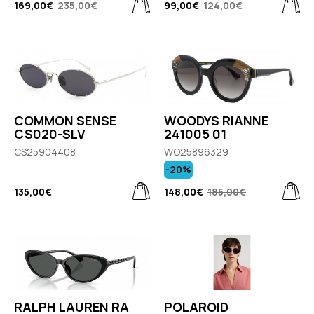
169,00€
235,00€
99,00€
124,00€
COMMON SENSE
WOODYS RIANNE
CS020-SLV
241005 01
CS25904408
WO25896329
-20%
135,00€
148,00€
185,00€
RALPH LAUREN RA
POLAROID