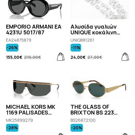
EMPORIO ARMANI EA
Αλυσίδα γυαλιών
4231U 5017/87
UNIQUE κοκάλινη
διάφανη & ασημί
EA24875879
UNIQ881261
-26%
-11%
155,00€
210,00€
24,00€
27,00€
MICHAEL KORS MK
THE GLASS OF
1169 PALISADES
BRIXTON BS 223
189987
COL12
MK25899279
BS26872100
-28%
-20%