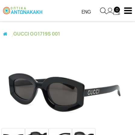
0
ENG
GUCCI GG1719S 001