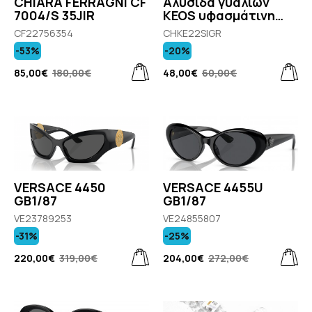
CHIARA FERRAGNI CF
Αλυσίδα γυαλιών
7004/S 35JIR
KEOS υφασμάτινη
γκρι
CF22756354
CHKE22SIGR
CHKE22SILKGREY
-53%
-20%
85,00€
180,00€
48,00€
60,00€
VERSACE 4450
VERSACE 4455U
GB1/87
GB1/87
VE23789253
VE24855807
-31%
-25%
220,00€
319,00€
204,00€
272,00€