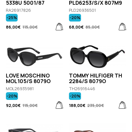
5338U 5001/87
PLD6253/S/X 807M9
RA26917826
PLD26936501
-25%
-20%
86,00€
115,00€
68,00€
85,00€
LOVE MOSCHINO
TOMMY HILFIGER TH
MOL105/S 8079O
2284/S 8079O
MOL26935981
TH26916446
-20%
-20%
92,00€
115,00€
188,00€
235,00€