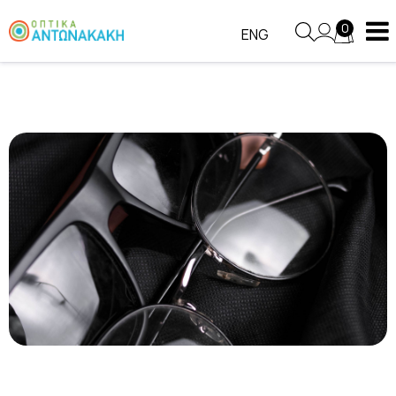
0
ENG