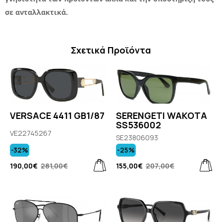
σε ανταλλακτικά.
Σχετικά Προϊόντα
VERSACE 4411 GB1/87
SERENGETI WAKOTA
SS536002
VE22745267
SE23806093
-32%
-25%
190,00€
281,00€
155,00€
207,00€