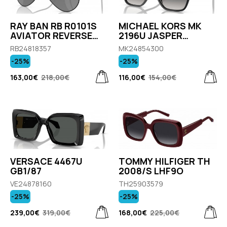
RAY BAN RB R0101S
MICHAEL KORS MK
AVIATOR REVERSE
2196U JASPER
002/GS
30058G
RB24818357
MK24854300
-25%
-25%
163,00€
218,00€
116,00€
154,00€
VERSACE 4467U
TOMMY HILFIGER TH
GB1/87
2008/S LHF9O
VE24878160
TH25903579
-25%
-25%
239,00€
319,00€
168,00€
225,00€