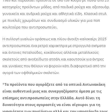
1985 και παραδίδει προϊόντα σε όλο τον κόσμο με πάνω από 25
κατηγορίες προϊόντων μόδας, από παιδικά ρούχα και αξεσουάρ,
γυναικεία και ανδρικά ρούχα και αθλητικά είδη. Κλασικό στυλ
με πινελιές χρωμάτων και συνδυασμό υλικών για μια ποπ
κουλτούρα που αντιπροσωπεύει.
Η συλλογή γυαλιών οράσεως και ηλίου άνοιξη-καλοκαίρι 2023
αντιπροσωπεύει ένα ρετρό χαρακτήρα με στρογγυλά σχήματα
και έντονες πεταλούδες, κοκάλινους αλλά και μεταλλικούς
σκελετούς από ανοξείδωτο ατσάλι και καουτσούκ για άντρες
και γυναίκες που θέλουν να φορούν κάτι διαφορετικό από την
αγορά των οφθαλμικών σκελετών.
*
Τα προϊόντα που αγοράζετε από τα οπτικά Αντωνακάκη
είναι αυθεντικά μιας και συνεργαζόμαστε άμεσα με τις
επίσημες αντιπροσωπείες στην Ελλάδα. Αυτό δίνει τη
δυνατότητα στους αγοραστές να είναι σίγουροι για τη
γνησιότητα των προϊόντων αλλά και την υποστήριξη τους