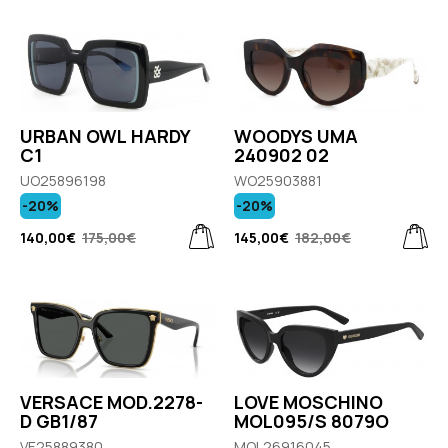
URBAN OWL HARDY
WOODYS UMA
C1
240902 02
UO25896198
WO25903881
-20%
-20%
140,00€
175,00€
145,00€
182,00€
VERSACE MOD.2278-
LOVE MOSCHINO
D GB1/87
MOL095/S 8079O
VE25889380
MOL26916045