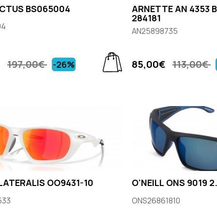
ICTUS BS065004
ARNETTE AN 4353 
284181
04
AN25898735
€
197,00€
85,00€
113,00€
-26%
LATERALIS OO9431-10
O'NEILL ONS 9019 2
533
ONS26861810