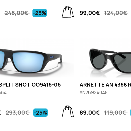
€
248,00€
99,00€
124,00€
-25%
SPLIT SHOT OO9416-06
ARNETTE AN 4368 
364
AN26924048
€
293,00€
89,00€
119,00€
-25%