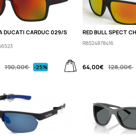
 DUCATI CARDUC 029/S
RED BULL SPECT C
RBS24878416
56523
€
190,00€
64,00€
128,00€
-25%