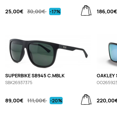
25,00€
30,00€
186,00
-17%
SUPERBIKE SB945 C.MBLK
OAKLEY 
SBK26937375
OO26592
89,00€
111,00€
220,00
-20%