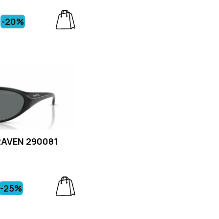
-20%
RAVEN 290081
-25%