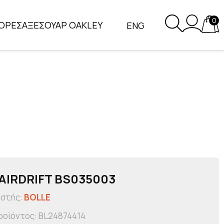
0
ΟΡΕΣ
ΑΞΕΣΟΥΑΡ OAKLEY
ENG
AIRDRIFT BS035003
αστής:
BOLLE
ροϊόντος: BL24874414