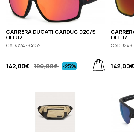
CARRERA DUCATI CARDUC 020/S
CARRERA
OITUZ
OITUZ
CADU24784152
CADU248
142,00€
190,00€
142,00
-25%