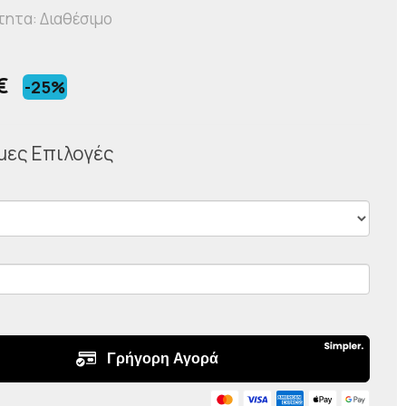
τητα: Διαθέσιμο
0€
-25%
μες Επιλογές
Σ