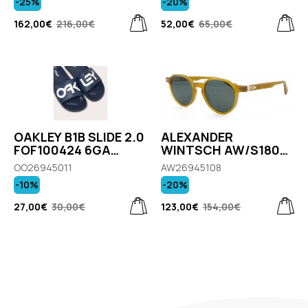
-25%
-20%
ORANGE
162,00€
216,00€
52,00€
65,00€
OAKLEY B1B SLIDE 2.0
ALEXANDER
FOF100424 6GA
WINTSCH AW/S1806
ABYSS
C3
OO26945011
AW26945108
-10%
-20%
27,00€
30,00€
123,00€
154,00€