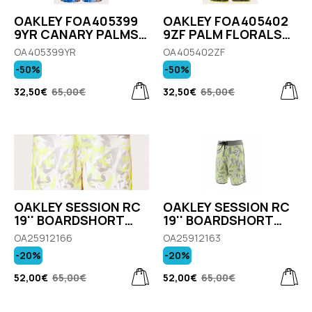
OAKLEY FOA405399
OAKLEY FOA405402
9YR CANARY PALMS
9ZF PALM FLORALS
RC 18'' BEACHSHORT
RC 19'' BOARDSHORT
OA405399YR
OA405402ZF
Ανδρικό Μαγιώ Μπλε
Ανδρικό Μαγιό Σορτς
-50%
-50%
Μαύρο Κίτρινο
32,50€
65,00€
32,50€
65,00€
OAKLEY SESSION RC
OAKLEY SESSION RC
19'' BOARDSHORT
19'' BOARDSHORT
FOA405404 5AP
FOA405404 51G AOP
OA25912166
OA25912163
CAMO PALM
CAMO PALM
-20%
-20%
SULPHUR
SULPHUR
52,00€
65,00€
52,00€
65,00€