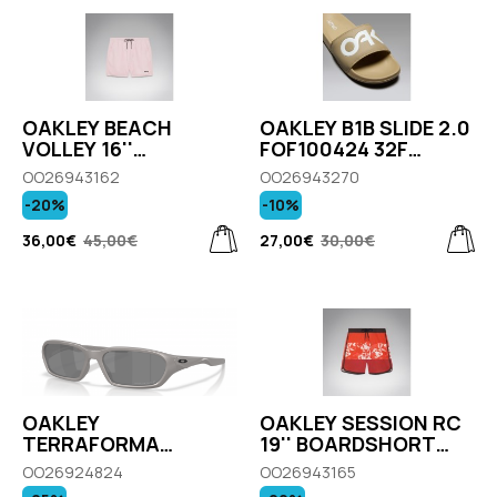
OAKLEY BEACH
OAKLEY B1B SLIDE 2.0
VOLLEY 16''
FOF100424 32F
BEACHSHORT
PEBBLE
OO26943162
OO26943270
FOA404310 82I FADED
-20%
-10%
PINK
36,00€
45,00€
27,00€
30,00€
OAKLEY
OAKLEY SESSION RC
TERRAFORMA
19'' BOARDSHORT
OO9530-05
FOA405404 7DA
OO26924824
OO26943165
CAMO HIBISCUS AV