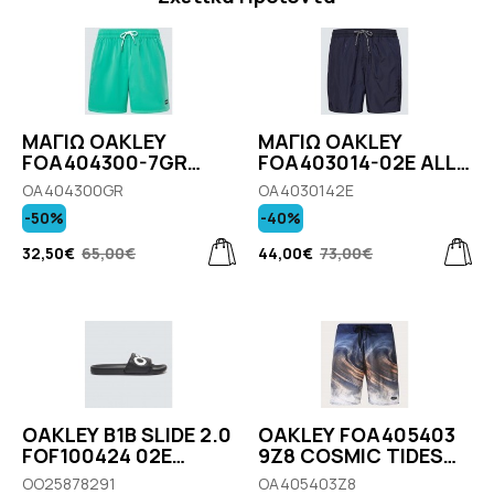
ΜΑΓΙΩ OAKLEY
ΜΑΓΙΩ OAKLEY
FOA404300-7GR
FOA403014-02E ALL
ROBINSON RC 16''
DAY B1B 16'' BEACH
OA404300GR
OA4030142E
BEACHSHORT MINT
SHORT BLACKOUT
-50%
-40%
GREEN
32,50€
65,00€
44,00€
73,00€
OAKLEY B1B SLIDE 2.0
OAKLEY FOA405403
FOF100424 02E
9Z8 COSMIC TIDES
BLACKOUT
18'' BOARDSHORT
OO25878291
OA405403Z8