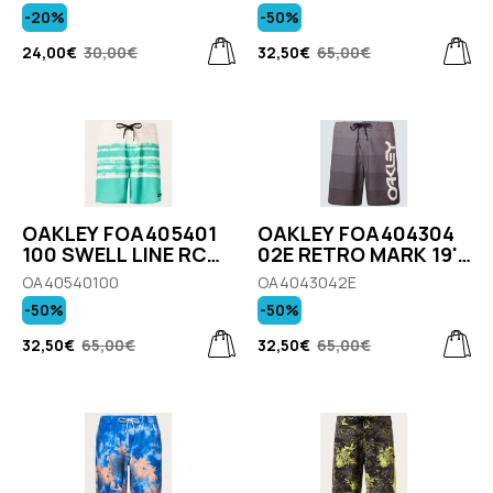
Ανδρικό Μαγιώ
-20%
-50%
Σόρτς Πολύχρωμο
24,00€
30,00€
32,50€
65,00€
OAKLEY FOA405401
OAKLEY FOA404304
100 SWELL LINE RC
02E RETRO MARK 19''
18'' BOARDSHORT
BOARDSHORT
OA40540100
OA4043042Ε
Ανδρικό Μαγιό Σορτς
Ανδρικό Μαγιώ
-50%
-50%
Πράσινο
Σόρτς Γκρι
32,50€
65,00€
32,50€
65,00€