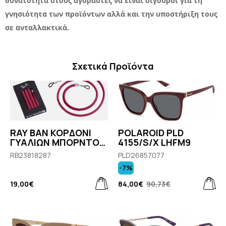
δυνατότητα στους αγοραστές να είναι σίγουροι για τη
γνησιότητα των προϊόντων αλλά και την υποστήριξη τους
σε ανταλλακτικά.
Σχετικά Προϊόντα
RAY BAN ΚΟΡΔΟΝΙ
POLAROID PLD
ΓΥΑΛΙΩΝ ΜΠΟΡΝΤΟ
4155/S/X LHFM9
RB0002ST VIBES
RB23818287
PLD26857077
CORD RED
-7%
19,00€
84,00€
90,73€