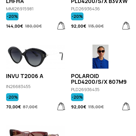
LHFHA
PLD4200/S/X B3VXW
MMI26915981
PLD26936436
-20%
-20%
144,00€
180,00€
92,00€
115,00€
INVU T2006 A
POLAROID
PLD4200/S/X 807M9
IN26683455
PLD26936435
-20%
-20%
70,00€
87,00€
92,00€
115,00€