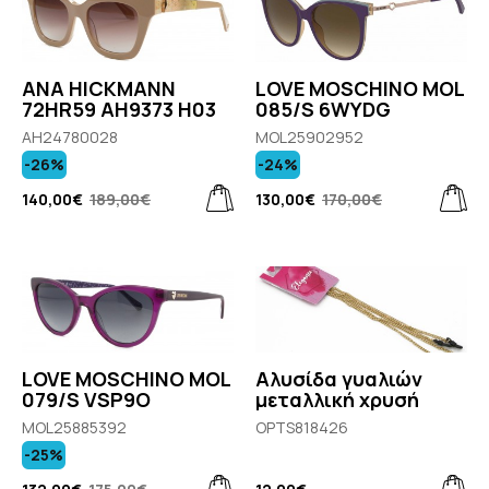
ANA HICKMANN
LOVE MOSCHINO MOL
72HR59 AH9373 H03
085/S 6WYDG
AH24780028
MOL25902952
-26%
-24%
140,00€
189,00€
130,00€
170,00€
LOVE MOSCHINO MOL
Αλυσίδα γυαλιών
079/S VSP9O
μεταλλική χρυσή
MOL25885392
OPTS818426
-25%