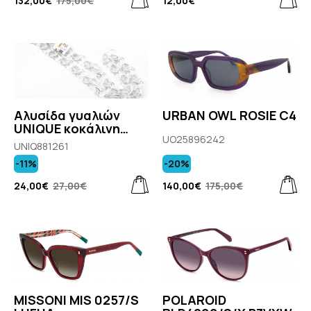
132,00€
175,00€
12,00€
Αλυσίδα γυαλιών
URBAN OWL ROSIE C4
UNIQUE κοκάλινη
UO25896242
διάφανη & ασημί
UNIQ881261
-11%
-20%
24,00€
27,00€
140,00€
175,00€
MISSONI MIS 0257/S
POLAROID