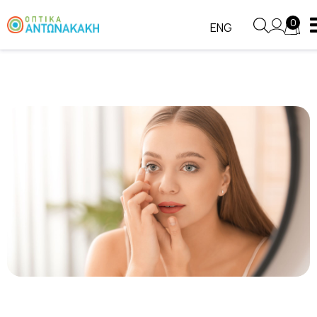
0
ENG