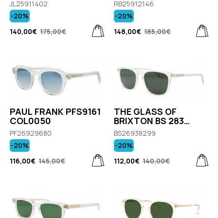
6832/87
JL25911402
RB25912146
-20%
-20%
140,00€
175,00€
148,00€
185,00€
PAUL FRANK PFS9161
THE GLASS OF
COL0050
BRIXTON BS 283
COL.06
PF26929680
BS26938299
-20%
-20%
116,00€
145,00€
112,00€
140,00€