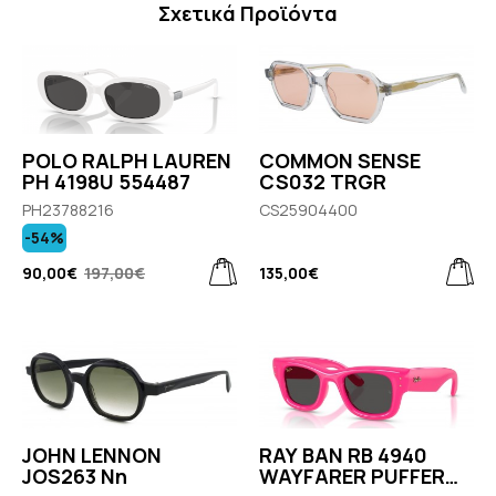
Σχετικά Προϊόντα
POLO RALPH LAUREN
COMMON SENSE
PH 4198U 554487
CS032 TRGR
PH23788216
CS25904400
-54%
90,00€
197,00€
135,00€
JOHN LENNON
RAY BAN RB 4940
JOS263 Nn
WAYFARER PUFFER